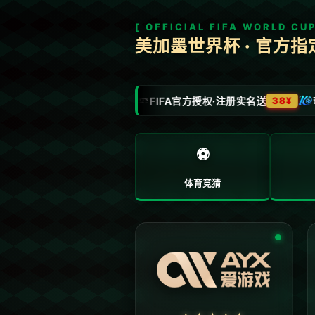
[ OFFICIAL FIFA WORLD CUP
美加墨世界杯 · 官方指定网
FIFA官方授权·注册实名送
38¥
⚽️
体育竞猜